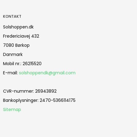
KONTAKT
Solshoppen.dk
Fredericiavej 432
7080 Børkop
Danmark
Mobil nr.
:
26215520
E-mail
:
solshoppendk@gmail.com
CVR-nummer
:
26943892
Bankoplysninger
:
2470-5366114175
Sitemap