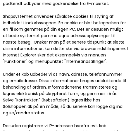
godkendt udbyder med godkendelse fra E-mærket.
Shopsystemet anvender såkaldte cookies til styring af
indholdet i indkøbsvognen. En cookie er blot betegnelsen for
en fil som gemmes på din egen PC. Det er desuden muligt
at bede systemet gemme egne adresseoplysninger til
næste besøg . Ønsker man på et senere tidspunkt at slette
disse informationer, kan dette ske via browserindstillingerne. I
Internet Explorer sker det eksempelvis via menuen
"Funktioner" og menupunktet "Internetindstillinger".
Under et køb udbeder vi os navn, adresse, telefonnummer
og emailadresse. Disse informationer bruges udelukkende til
behandling af ordren. Informationerne transmitteres og
lagres elektronisk på ukrypteret form, og gemmes i 5 år.
Selve "kontrakten" (købsaftalen) lagres ikke hos
Solshoppen.dk på en måde, så du senere kan logge dig ind
og se/ændre status.
Desuden registrerer vi IP-adressen hvorfra evt. køb