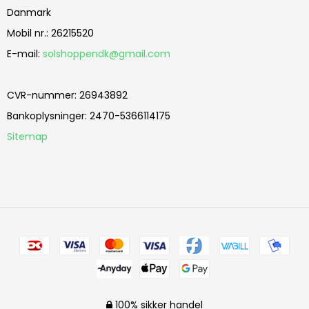
Danmark
Mobil nr.
:
26215520
E-mail
:
solshoppendk@gmail.com
CVR-nummer
:
26943892
Bankoplysninger
:
2470-5366114175
Sitemap
100% sikker handel