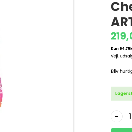
Ch
AR
219
Vejl. udsa
Bliv hur
Lagers