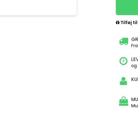
Tilføj ti
GR
Fra
LE
og
KU
MU
Mu