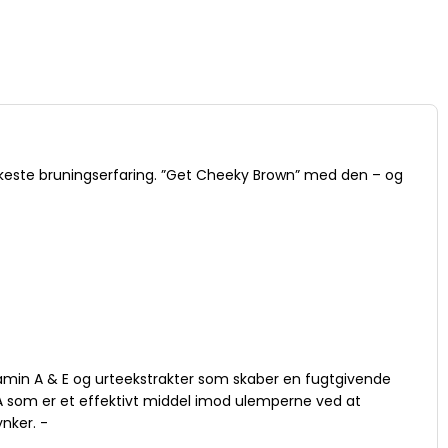
rkeste bruningserfaring. ”Get Cheeky Brown” med den – og
tamin A & E og urteekstrakter som skaber en fugtgivende
 A som er et effektivt middel imod ulemperne ved at
ynker. -