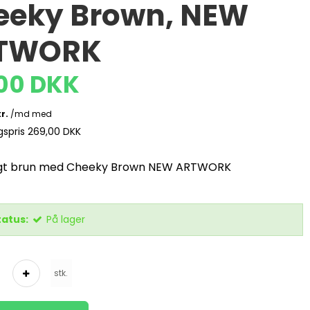
eeky Brown, NEW
TWORK
,00 DKK
lgspris 269,00 DKK
tigt brun med Cheeky Brown NEW ARTWORK
tatus:
På lager
stk.