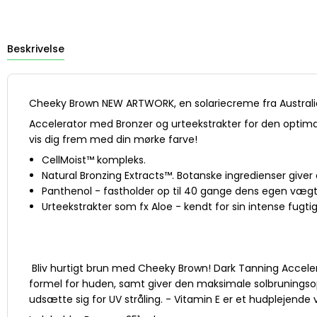
Beskrivelse
Cheeky Brown NEW ARTWORK, en solariecreme fra Australia
Accelerator med Bronzer og urteekstrakter for den optim
vis dig frem med din mørke farve!
CellMoist™ kompleks.
Natural Bronzing Extracts™. Botanske ingredienser give
Panthenol - fastholder op til 40 gange dens egen vægt 
Urteekstrakter som fx Aloe - kendt for sin intense fugt
Bliv hurtigt brun med Cheeky Brown! Dark Tanning Accelera
formel for huden, samt giver den maksimale solbruningsopl
udsætte sig for UV stråling. - Vitamin E er et hudplejende vi