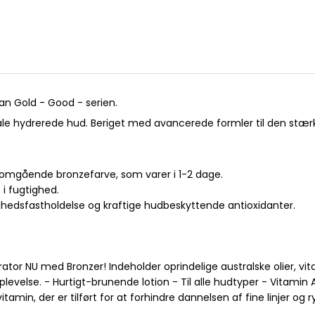
n Gold - Good - serien.
ale hydrerede hud. Beriget med avancerede formler til den stæ
r omgående bronzefarve, som varer i 1-2 dage.
i fugtighed.
ighedsfastholdelse og kraftige hudbeskyttende antioxidanter.
tor NU med Bronzer! Indeholder oprindelige australske olier, vi
evelse. - Hurtigt-brunende lotion - Til alle hudtyper - Vitamin
tamin, der er tilført for at forhindre dannelsen af fine linjer og r