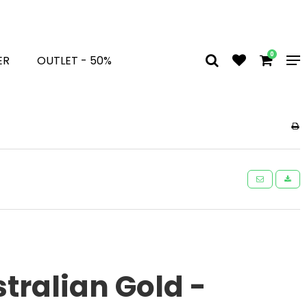
0
ER
OUTLET - 50%
tralian Gold -