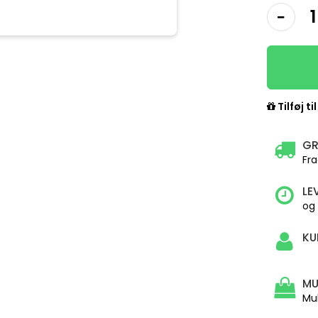
Tilføj ti
GR
Fra
LE
og
KU
MU
Mu