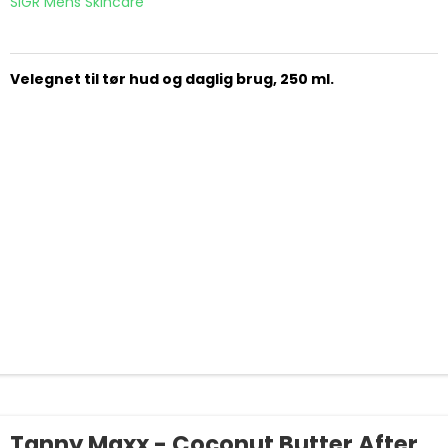
SIGR Mens Skincare
Velegnet til tør hud og daglig brug, 250 ml.
Tanny Maxx - Coconut Butter After