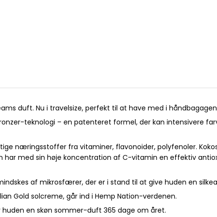
s duft. Nu i travelsize, perfekt til at have med i håndbagage
onzer-teknologi – en patenteret formel, der kan intensivere far
e næringsstoffer fra vitaminer, flavonoider, polyfenoler. Kokos, 
har med sin høje koncentration af C-vitamin en effektiv antio
indskes af mikrosfærer, der er i stand til at give huden en silkea
ian Gold solcreme, går ind i Hemp Nation-verdenen.
giver huden en skøn sommer-duft 365 dage om året.