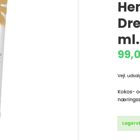
He
Dre
ml.
99,
Vejl. udsa
Kokos- o
næringsst
Lagers