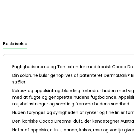
Beskrivelse
Fugtighedscreme og Tan extender med ikonisk Cocoa Dream
Din solbrune kulør genoplives af patenteret DermaDark® Br
stråler.
Kokos- og appelsinfrugtblanding forbedrer huden med vigtig
med at fugte og genoprette hudens fugtbalance. Appelsin 
miljøbelastninger og samtidig fremme hudens sundhed.
Huden forynges og synligheden af rynker og fine linjer form
Den ikoniske Cocoa Dreams-duft, der kendetegner Austral
Noter af appelsin, citrus, banan, kokos, rose og vanilje 