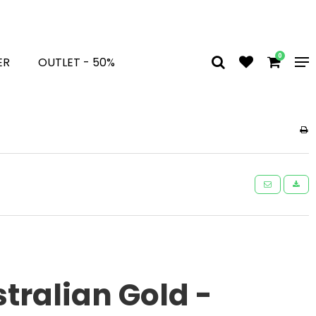
0
ER
OUTLET - 50%
tralian Gold -